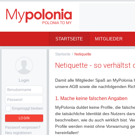
STARTSEITE
MITGLIEDER
Startseite
/
Netiquette
Netiquette - so verhältst 
Login
Damit alle Mitglieder Spaß an MyPolonia 
unsere AGB sowie die nachfolgenden Rich
1. Mache keine falschen Angaben
MyPolonia duldet keine Profile, die fals
Eingeloggt bleiben
die tatsächliche Identität des Nutzers dars
LOGIN
beschreiben, wie du auch wirklich bist. V
Profile werden meist ohne Vorwarnung gel
Passwort vergessen?
hereinfallen!
Neu registrieren