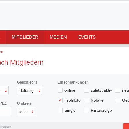
E
MITGLIEDER
MEDIEN
EVENTS
he
ch Mitgliedern
Geschlecht
Einschränkungen
online
zuletzt aktiv
neu 
0
Beliebig
Profilfoto
Nofake
Geb
 PLZ
Umkreis
Single
Flirtanzeige
kein
iterien