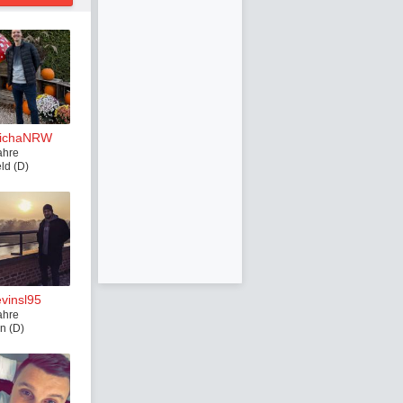
ichaNRW
ahre
ld (D)
evinsl95
ahre
n (D)