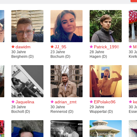
dawidm
JJ_95
Patrick_1998
M
30 Jahre
23 Jahre
28 Jahre
30 J
Bergheim (D)
Bochum (D)
Hagen (D)
Krefe
Jaquelina
adrian_zmt
ElPolako96
k
28 Jahre
30 Jahre
29 Jahre
30 J
Bocholt (D)
Rennerod (D)
Wuppertal (D)
Esse