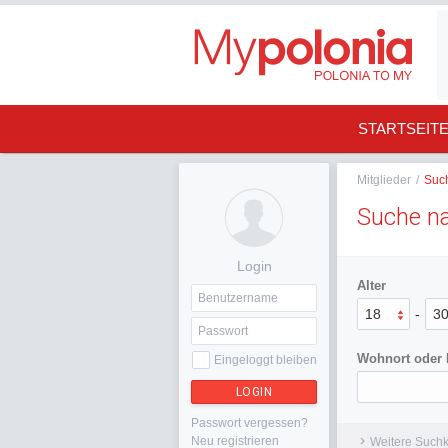
STARTSEIT
Mitglieder
/
Suc
Suche na
Login
Alter
18
-
3
Wohnort oder
Eingeloggt bleiben
LOGIN
Passwort vergessen?
Neu registrieren
Weitere Suchkr