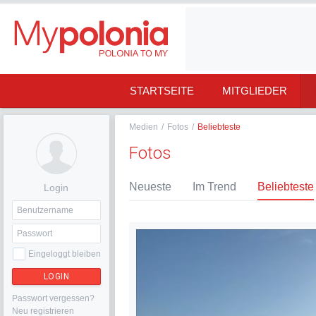
STARTSEITE
MITGLIEDER
Medien
/
Fotos
/
Beliebteste
Fotos
Neueste
Im Trend
Beliebteste
Login
Eingeloggt bleiben
LOGIN
Passwort vergessen?
Neu registrieren