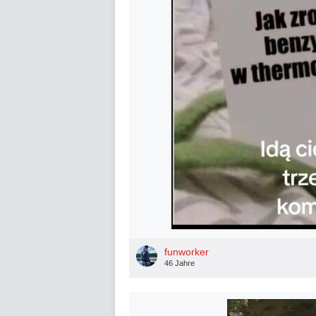
funworker
46 Jahre