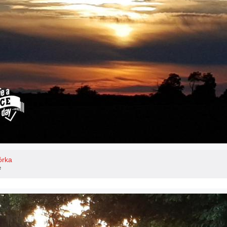
órka
e