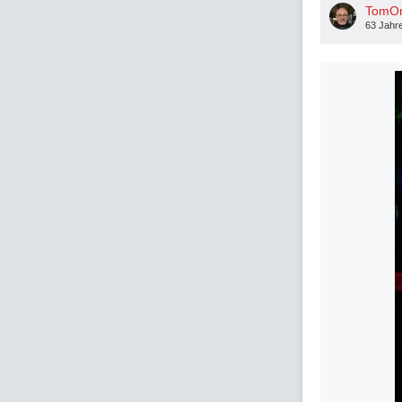
TomO
63 Jahr