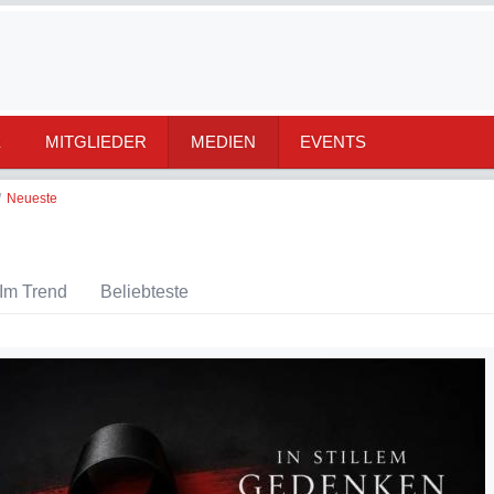
E
MITGLIEDER
MEDIEN
EVENTS
/
Neueste
Im Trend
Beliebteste