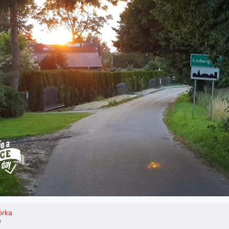
órka
e