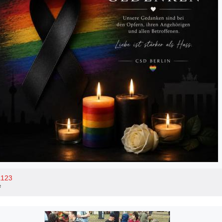
a123
e