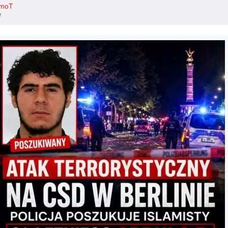
moT
e