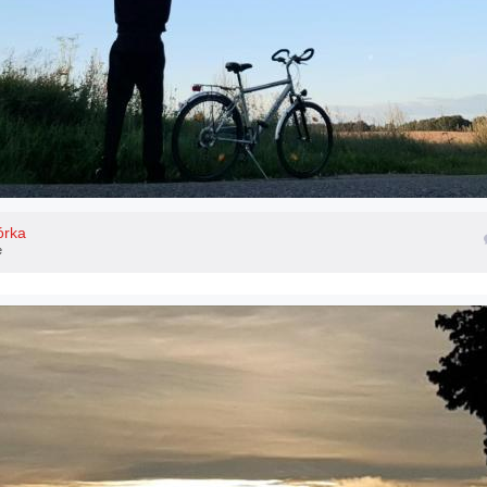
órka
e