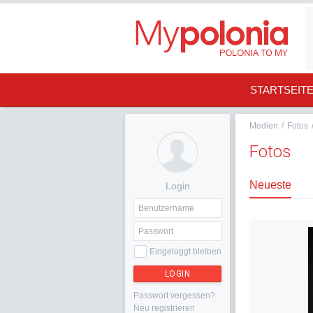
STARTSEIT
Medien
/
Fotos
Fotos
Neueste
Login
Eingeloggt bleiben
LOGIN
Passwort vergessen?
Neu registrieren