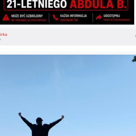
órka
e