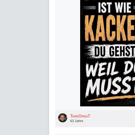
TomOmoT
63 Jahre