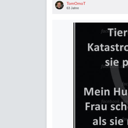
TomOmoT
63 Jahre