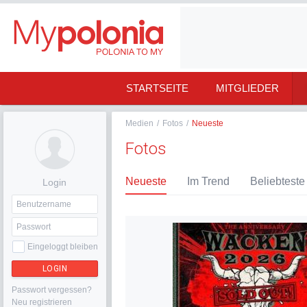
STARTSEITE
MITGLIEDER
Medien
/
Fotos
/
Neueste
Fotos
Neueste
Im Trend
Beliebteste
Login
Eingeloggt bleiben
LOGIN
Passwort vergessen?
Neu registrieren