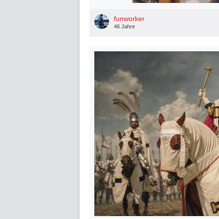
funworker
46 Jahre