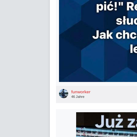
funworker
46 Jahre