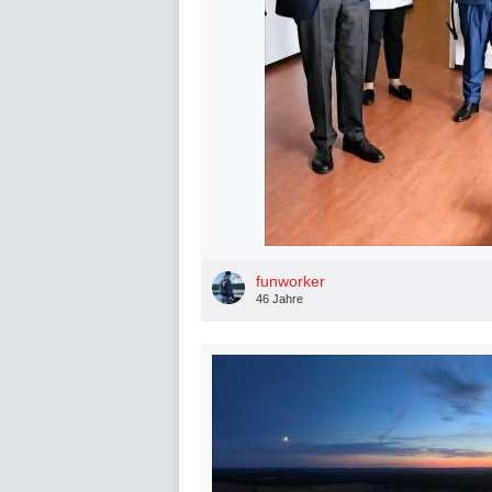
funworker
46 Jahre