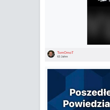
TomOmoT
63 Jahre